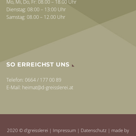
Mo, Mi, Do, Fr: 08.00 – 18.00 Uhr
Dienstag: 08:00 – 13:00 Uhr
Samstag: 08.00 – 12.00 Uhr
SO ERREICHST UNS
Telefon: 0664 / 177 00 89
E-Mail:
heimat@d-greisslerei.at
2020 © d'greisslerei |
Impressum
|
Datenschutz
| made by