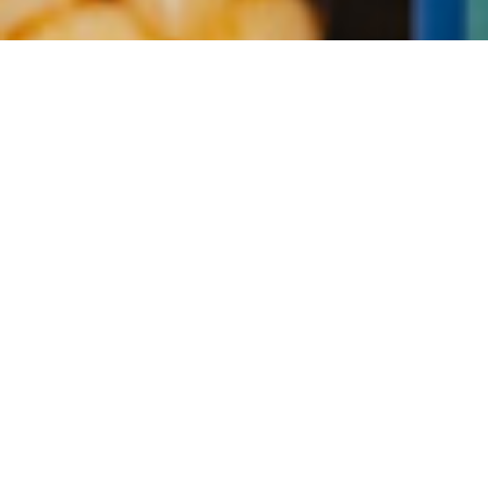
JETZT BESTELLEN
Hier kannst du Frischfleisch und Pasta online
bestellen.
ZUR ONLINEBESTELLUNG
MITTAGSGERICHTE